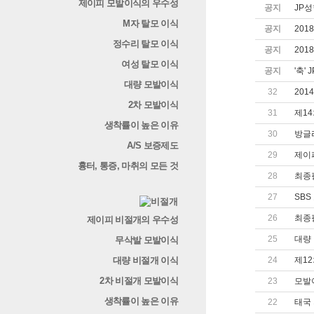
제이피 모발이식의 우수성
공지
JP
M자 탈모 이식
공지
201
정수리 탈모 이식
공지
201
여성 탈모 이식
공지
'축'
대량 모발이식
32
201
2차 모발이식
31
제14
생착률이 높은 이유
30
방글
A/S 보증제도
29
제이
흉터, 통증, 마취의 모든 것
28
최종
27
SBS
26
최종
제이피 비절개의 우수성
25
대량
무삭발 모발이식
대량 비절개 이식
24
제12
2차 비절개 모발이식
23
모발이
생착률이 높은 이유
22
태국 