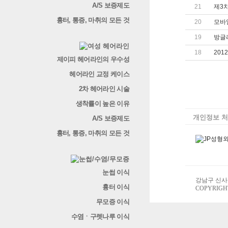
A/S 보증제도
21
제3
흉터, 통증, 마취의 모든 것
20
모바
19
방글
18
201
제이피 헤어라인의 우수성
헤어라인 교정 케이스
2차 헤어라인 시술
생착률이 높은 이유
개인정보 
A/S 보증제도
흉터, 통증, 마취의 모든 것
눈썹 이식
강남구 신사동 
흉터 이식
COPYRIGHT
무모증 이식
수염ㆍ구렛나루 이식