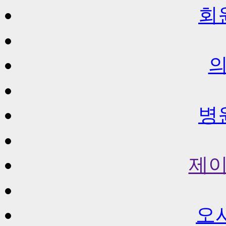
회
병
제
오