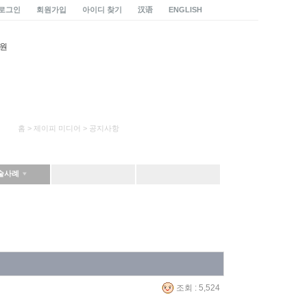
로그인
회원가입
아이디 찾기
汉语
ENGLISH
홈 > 제이피 미디어 > 공지사항
술사례
조회 : 5,524