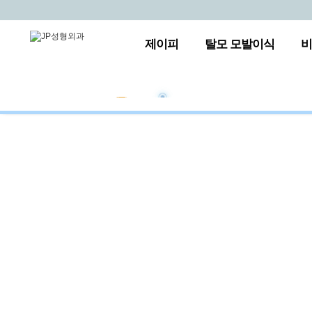
제이피
탈모 모발이식
비