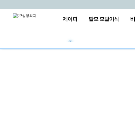
제이피
탈모 모발이식
비